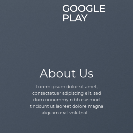
Chuyển
GOOGLE
đến
PLAY
nội
dung
About Us
Lorem ipsum dolor sit amet,
consectetuer adipiscing elit, sed
diam nonummy nibh euismod
tincidunt ut laoreet dolore magna
aliquam erat volutpat….