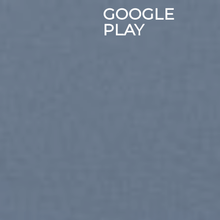
Chuyển
GOOGLE
đến
PLAY
nội
dung